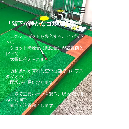
「階下が静かなゴルフ打席」
・このプロダクトを導入することで階下
への
ショット時騒音（振動音）が設置前と
比べて
​
大幅に抑えられます。
・賃料条件が有利な空中店舗でゴルフス
タジオの
開設が容易になります。
・工場で主要パーツを製作、現地では概
ね２時間で
組立～設置完了します。