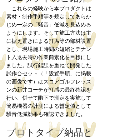
これらの経験から本プロダクトは
素材・制作手順等を規定してあらか
じめ一定の「騒音」低減を見込める
ようにします。そして施工方法は主
に据え置きによる打席等の部材設置
とし、現場施工時間の短縮とテナン
ト入退去時の作業簡素化を目標にし
ました。試行錯誤を重ねて開発した
試作台セット（「設置手順」に掲載
の画像です）はスコアゴルフレッス
ンの新井コーチが打感の最終確認を
行い、併せて階下で測定を実施して
簡易機器の計測による暫定値として
騒音低減効果も確認できました。
プロトタイプ納品と