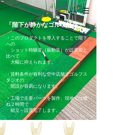
「階下が静かなゴルフ打席」
・このプロダクトを導入することで階下
への
ショット時騒音（振動音）が設置前と
比べて
​
大幅に抑えられます。
・賃料条件が有利な空中店舗でゴルフス
タジオの
開設が容易になります。
・工場で主要パーツを製作、現地では概
ね２時間で
組立～設置完了します。