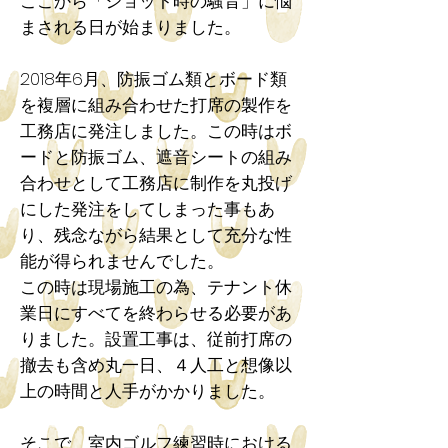
ここから「ショット時の騒音」に悩
まされる日が始まりました。
2018年6月、防振ゴム類とボード類
を複層に組み合わせた打席の製作を
工務店に発注しました。この時はボ
ードと防振ゴム、遮音シートの組み
合わせとして工務店に制作を丸投げ
にした発注をしてしまった事もあ
り、残念ながら結果として充分な性
能が得られませんでした。
この時は現場施工の為、テナント休
業日にすべてを終わらせる必要があ
りました。設置工事は、従前打席の
撤去も含め丸一日、４人工と想像以
上の時間と人手がかかりました。
そこで 室内ゴルフ練習時における