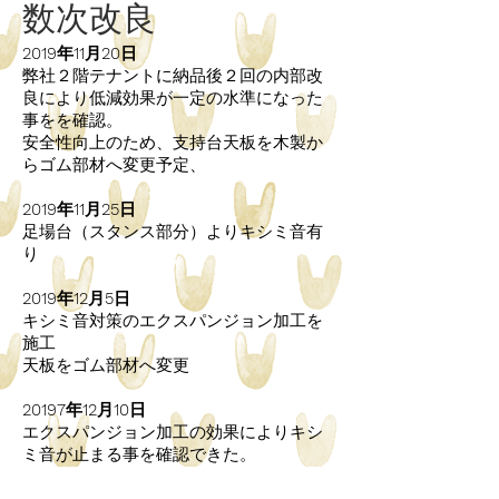
数次改良
2019年11月20日
弊社２階テナントに納品後２回の内部改
良により低減効果が一定の水準になった
事をを確認。
安全性向上のため、支持台天板を木製か
らゴム部材へ変更予定、
2019年11月25日
足場台（スタンス部分）よりキシミ音有
り
2019年12月5日
キシミ音対策のエクスパンジョン加工を
施工
天板をゴム部材へ変更
20197年12月10日
エクスパンジョン加工の効果によりキシ
ミ音が止まる事を確認できた。
ゴム天板の芝目等化粧について提案受け